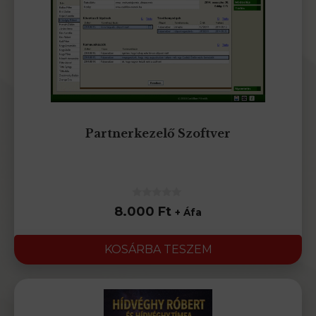
Partnerkezelő Szoftver
0
8.000
Ft
+ Áfa
az
5-
ből
KOSÁRBA TESZEM