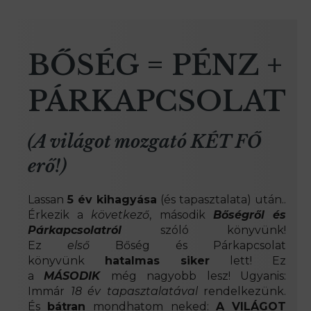
BŐSÉG = PÉNZ +
PÁRKAPCSOLAT
(A világot mozgató KÉT FŐ
erő!)
Lassan
5 év kihagyása
(és tapasztalata) után..
Érkezik a
következő
, második
Bőségről és
Párkapcsolatról
szóló könyvünk!
Ez
első
Bőség és Párkapcsolat
könyvünk
hatalmas siker
lett! Ez
a
MÁSODIK
még nagyobb lesz! Ugyanis:
Immár
18 év tapasztalatával
rendelkezünk.
És
bátran
mondhatom neked:
A VILÁGOT