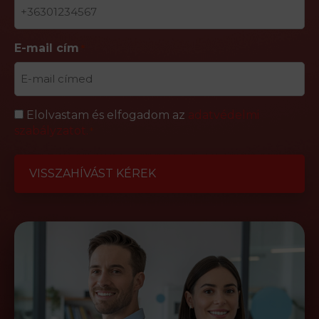
E-mail cím
*
Adatvédelem
Elolvastam és elfogadom az
adatvédelmi
szabályzatot.
*
*