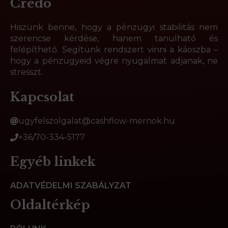
Credo
Hiszünk benne, hogy a pénzügyi stabilitás nem
szerencse kérdése, hanem tanulható és
felépíthető. Segítünk rendszert vinni a káoszba –
hogy a pénzügyeid végre nyugalmat adjanak, ne
stresszt.
Kapcsolat
ugyfelszolgalat@cashflow-mernok.hu
+36/70-334-5177
Egyéb linkek
ADATVÉDELMI SZABÁLYZAT
Oldaltérkép