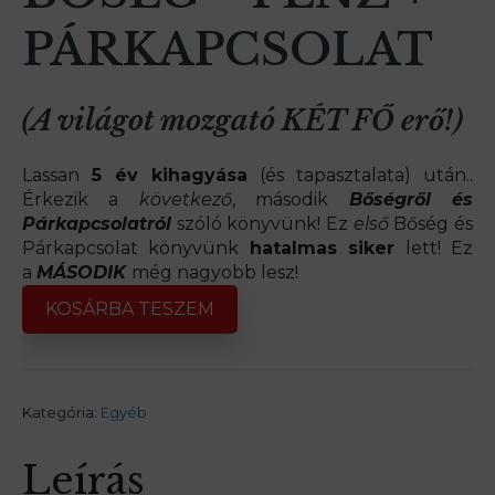
PÁRKAPCSOLAT
(A világot mozgató KÉT FŐ erő!)
Lassan
5 év kihagyása
(és tapasztalata) után..
Érkezik a
következő
, második
Bőségről és
Párkapcsolatról
szóló könyvünk! Ez
első
Bőség és
Párkapcsolat könyvünk
hatalmas siker
lett! Ez
a
MÁSODIK
még nagyobb lesz!
KOSÁRBA TESZEM
Kategória:
Egyéb
Leírás