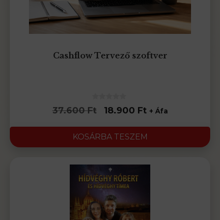
Cashflow Tervező szoftver
0
Original
Current
37.600
Ft
18.900
Ft
+ Áfa
az
5-
price
price
ből
was:
is:
KOSÁRBA TESZEM
37.600 Ft.
18.900 Ft.