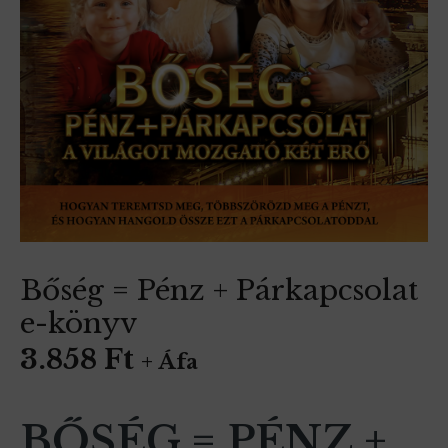
Bőség = Pénz + Párkapcsolat
e-könyv
3.858
Ft
+ Áfa
BŐSÉG = PÉNZ +