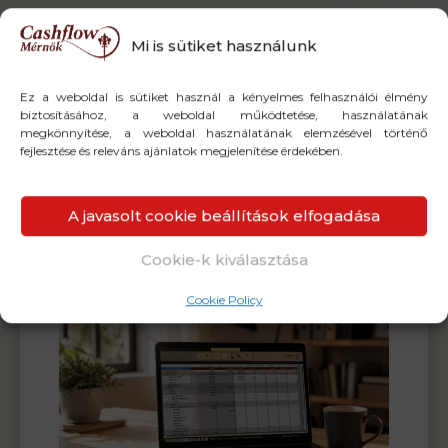
Top ajánlataink,
Mi is sütiket használunk
amiket a legtöbben
Ez a weboldal is sütiket használ a kényelmes felhasználói élmény
biztosításához, a weboldal működtetése, használatának
visznek
megkönnyítése, a weboldal használatának elemzésével történő
fejlesztése és releváns ajánlatok megjelenítése érdekében.
Nézd meg, mibe kezdtek bele
A javasolt cookie beállítások elfogadása
a legtöbben
Cookie-k kiválasztása
AKCIÓ!
Cookie Policy