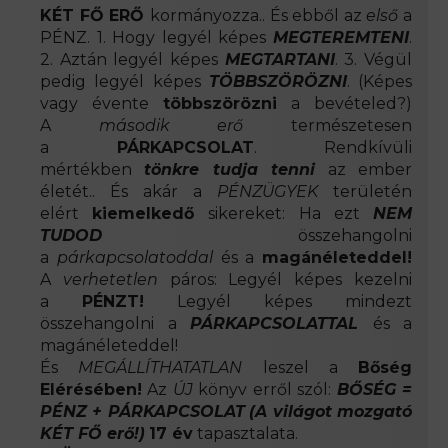
KÉT FŐ ERŐ
kormányozza.. És ebből az
első
a
PÉNZ. 1. Hogy legyél képes
MEGTEREMTENI
.
2. Aztán legyél képes
MEGTARTANI
. 3. Végül
pedig legyél képes
TÖBBSZÖRÖZNI
. (Képes
vagy évente
többszörözni
a bevételed?)
A
második erő
természetesen
a
PÁRKAPCSOLAT
. Rendkívüli
mértékben
tönkre tudja tenni
az ember
életét.. És akár a
PÉNZÜGYEK
területén
elért
kiemelkedő
sikereket: Ha ezt
NEM
TUDOD
összehangolni
a
párkapcsolatoddal
és a
magánéleteddel!
A
verhetetlen
páros: Legyél képes kezelni
a
PÉNZT!
Legyél képes mindezt
összehangolni a
PÁRKAPCSOLATTAL
és a
magánéleteddel!
És
MEGÁLLÍTHATATLAN
leszel a
Bőség
Elérésében!
Az
ÚJ
könyv erről szól:
BŐSÉG =
PÉNZ + PÁRKAPCSOLAT
(A világot mozgató
KÉT FŐ erő!)
17 év
tapasztalata.