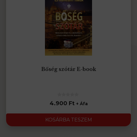
Bőség szótár E-book
0
4.900
Ft
+ Áfa
az
5-
ből
KOSÁRBA TESZEM