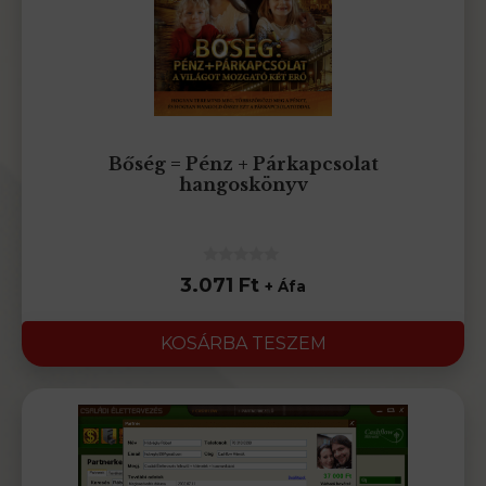
Bőség = Pénz + Párkapcsolat
hangoskönyv
0
3.071
Ft
+ Áfa
az
5-
ből
KOSÁRBA TESZEM