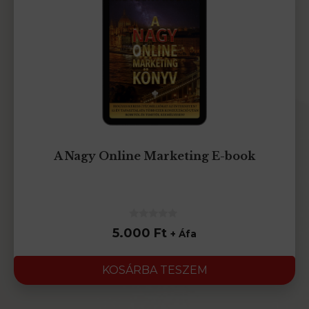
A Nagy Online Marketing E-book
0
5.000
Ft
+ Áfa
az
5-
ből
KOSÁRBA TESZEM