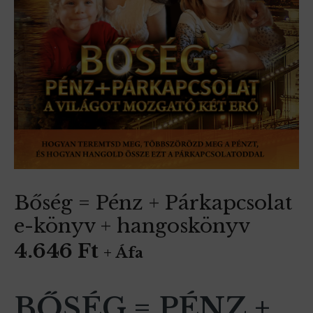
Bőség = Pénz + Párkapcsolat
e-könyv + hangoskönyv
4.646
Ft
+ Áfa
BŐSÉG = PÉNZ +