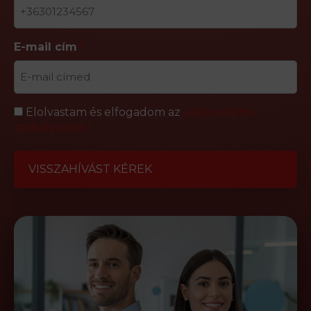
E-mail cím
*
Adatvédelem
Elolvastam és elfogadom az
adatvédelmi
szabályzatot.
*
*