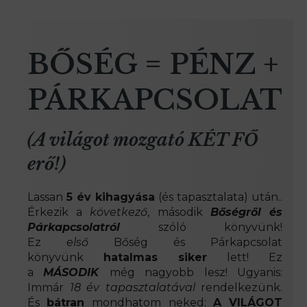
BŐSÉG = PÉNZ +
PÁRKAPCSOLAT
(A világot mozgató KÉT FŐ
erő!)
Lassan
5 év kihagyása
(és tapasztalata) után..
Érkezik a
következő
, második
Bőségről és
Párkapcsolatról
szóló könyvünk!
Ez
első
Bőség és Párkapcsolat
könyvünk
hatalmas siker
lett! Ez
a
MÁSODIK
még nagyobb lesz! Ugyanis:
Immár
18 év tapasztalatával
rendelkezünk.
És
bátran
mondhatom neked:
A VILÁGOT