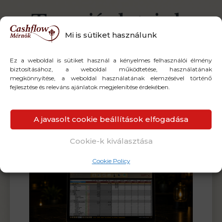
Top ajánlataink,
Mi is sütiket használunk
amiket a legtöbben
Ez a weboldal is sütiket használ a kényelmes felhasználói élmény
visznek
biztosításához, a weboldal működtetése, használatának
megkönnyítése, a weboldal használatának elemzésével történő
fejlesztése és releváns ajánlatok megjelenítése érdekében.
Nézd meg, mibe kezdtek bele
a legtöbben
A javasolt cookie beállítások elfogadása
Cookie-k kiválasztása
AKCIÓ!
Cookie Policy