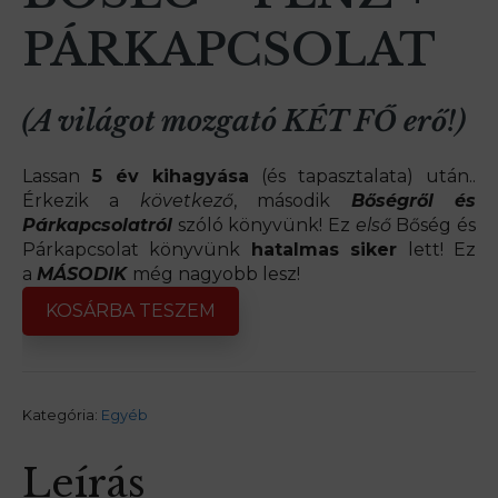
PÁRKAPCSOLAT
(A világot mozgató KÉT FŐ erő!)
Lassan
5 év kihagyása
(és tapasztalata) után..
Érkezik a
következő
, második
Bőségről és
Párkapcsolatról
szóló könyvünk! Ez
első
Bőség és
Párkapcsolat könyvünk
hatalmas siker
lett! Ez
a
MÁSODIK
még nagyobb lesz!
KOSÁRBA TESZEM
Kategória:
Egyéb
Leírás