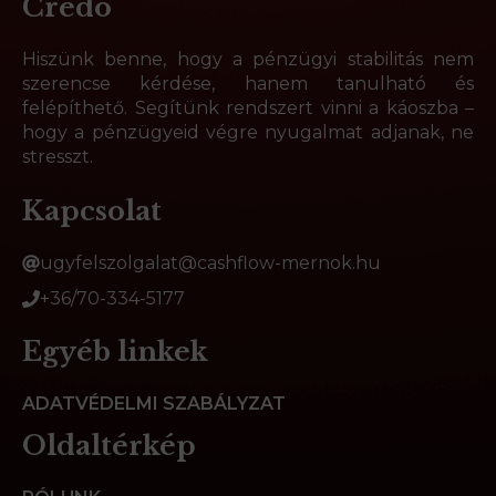
Credo
Hiszünk benne, hogy a pénzügyi stabilitás nem
szerencse kérdése, hanem tanulható és
felépíthető. Segítünk rendszert vinni a káoszba –
hogy a pénzügyeid végre nyugalmat adjanak, ne
stresszt.
Kapcsolat
ugyfelszolgalat@cashflow-mernok.hu
+36/70-334-5177
Egyéb linkek
ADATVÉDELMI SZABÁLYZAT
Oldaltérkép