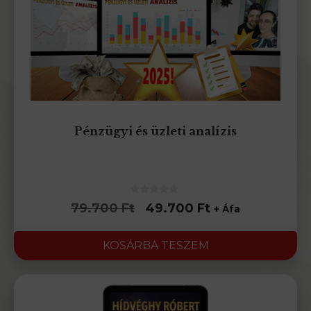
Pénzügyi és üzleti analízis
0
Original
Current
79.700
Ft
49.700
Ft
+ Áfa
az
5-
price
price
ből
was:
is:
KOSÁRBA TESZEM
79.700 Ft.
49.700 Ft.