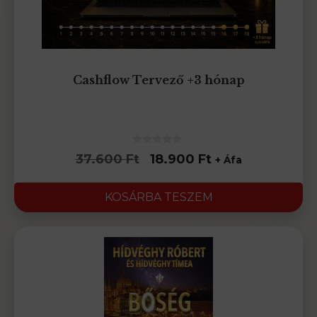
Cashflow Tervező +3 hónap
0
Original
Current
37.600
Ft
18.900
Ft
+ Áfa
az
5-
price
price
ből
was:
is:
KOSÁRBA TESZEM
37.600 Ft.
18.900 Ft.