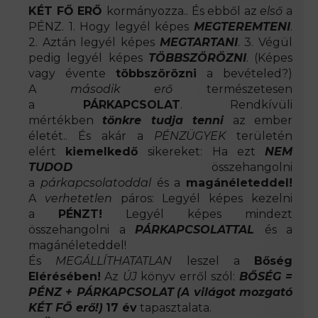
KÉT FŐ ERŐ
kormányozza.. És ebből az
első
a
PÉNZ. 1. Hogy legyél képes
MEGTEREMTENI
.
2. Aztán legyél képes
MEGTARTANI
. 3. Végül
pedig legyél képes
TÖBBSZÖRÖZNI
. (Képes
vagy évente
többszörözni
a bevételed?)
A
második erő
természetesen
a
PÁRKAPCSOLAT
. Rendkívüli
mértékben
tönkre tudja tenni
az ember
életét.. És akár a
PÉNZÜGYEK
területén
elért
kiemelkedő
sikereket: Ha ezt
NEM
TUDOD
összehangolni
a
párkapcsolatoddal
és a
magánéleteddel!
A
verhetetlen
páros: Legyél képes kezelni
a
PÉNZT!
Legyél képes mindezt
összehangolni a
PÁRKAPCSOLATTAL
és a
magánéleteddel!
És
MEGÁLLÍTHATATLAN
leszel a
Bőség
Elérésében!
Az
ÚJ
könyv erről szól:
BŐSÉG =
PÉNZ + PÁRKAPCSOLAT
(A világot mozgató
KÉT FŐ erő!)
17 év
tapasztalata.