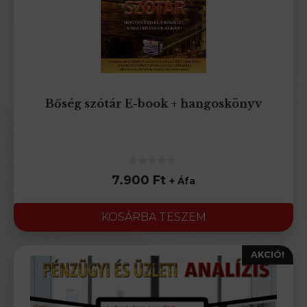
Bőség szótár E-book + hangoskönyv
0
7.900
Ft
+ Áfa
az
5-
ből
KOSÁRBA TESZEM
AKCIÓ!