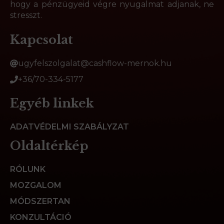
hogy a pénzügyeid végre nyugalmat adjanak, ne
stresszt.
Kapcsolat
ugyfelszolgalat@cashflow-mernok.hu
+36/70-334-5177
Egyéb linkek
ADATVÉDELMI SZABÁLYZAT
Oldaltérkép
RÓLUNK
MOZGALOM
MÓDSZERTAN
KONZULTÁCIÓ