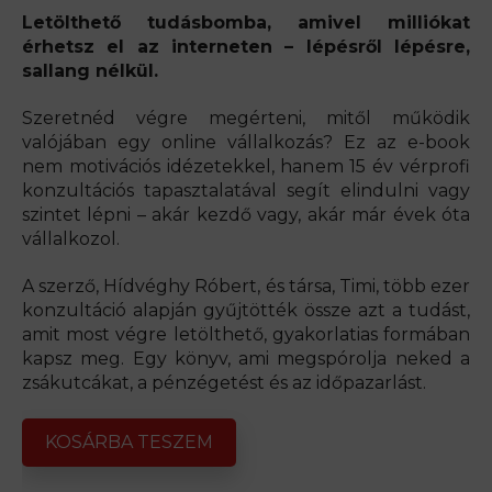
Letölthető tudásbomba, amivel milliókat
érhetsz el az interneten – lépésről lépésre,
sallang nélkül.
Szeretnéd végre megérteni, mitől működik
valójában egy online vállalkozás? Ez az e-book
nem motivációs idézetekkel, hanem 15 év vérprofi
konzultációs tapasztalatával segít elindulni vagy
szintet lépni – akár kezdő vagy, akár már évek óta
vállalkozol.
A szerző, Hídvéghy Róbert, és társa, Timi, több ezer
konzultáció alapján gyűjtötték össze azt a tudást,
amit most végre letölthető, gyakorlatias formában
kapsz meg. Egy könyv, ami megspórolja neked a
zsákutcákat, a pénzégetést és az időpazarlást.
KOSÁRBA TESZEM