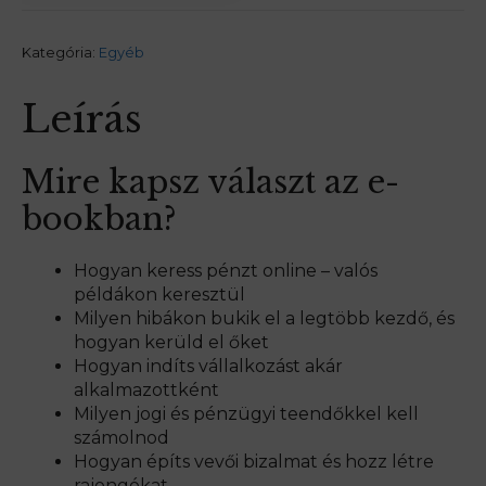
Kategória:
Egyéb
Leírás
Mire kapsz választ az e-
bookban?
Hogyan keress pénzt online – valós
példákon keresztül
Milyen hibákon bukik el a legtöbb kezdő, és
hogyan kerüld el őket
Hogyan indíts vállalkozást akár
alkalmazottként
Milyen jogi és pénzügyi teendőkkel kell
számolnod
Hogyan építs vevői bizalmat és hozz létre
rajongókat