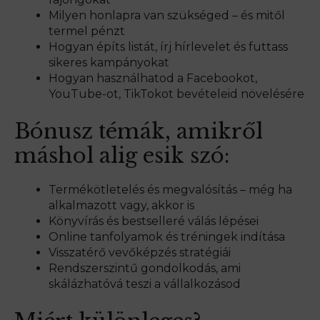
Milyen honlapra van szükséged – és mitől
termel pénzt
Hogyan építs listát, írj hírlevelet és futtass
sikeres kampányokat
Hogyan használhatod a Facebookot,
YouTube-ot, TikTokot bevételeid növelésére
Bónusz témák, amikről
máshol alig esik szó:
Termékötletelés és megvalósítás – még ha
alkalmazott vagy, akkor is
Könyvírás és bestselleré válás lépései
Online tanfolyamok és tréningek indítása
Visszatérő vevőképzés stratégiái
Rendszerszintű gondolkodás, ami
skálázhatóvá teszi a vállalkozásod