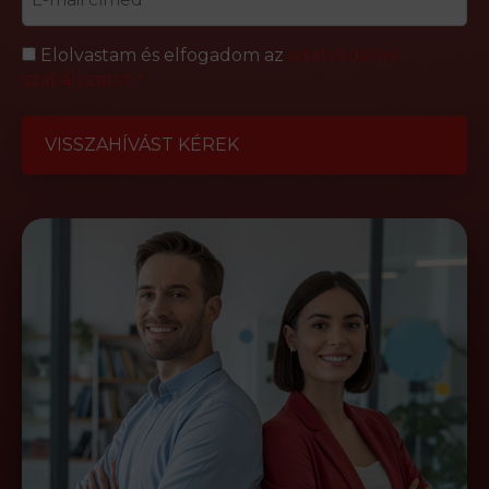
Adatvédelem
Elolvastam és elfogadom az
adatvédelmi
szabályzatot.
*
*