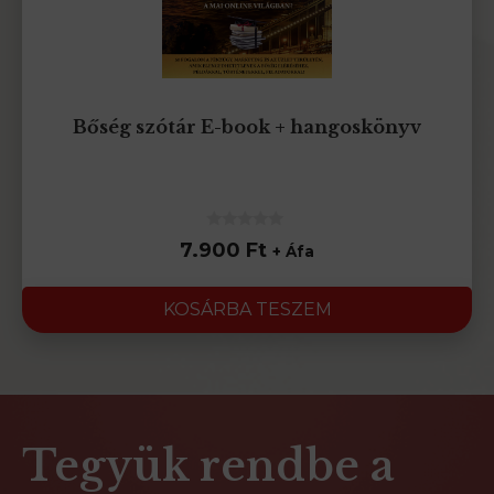
Bőség szótár E-book + hangoskönyv
0
7.900
Ft
+ Áfa
az
5-
ből
KOSÁRBA TESZEM
Tegyük rendbe a