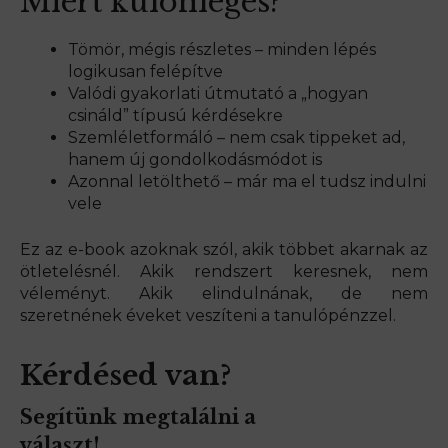
Miért különleges?
Tömör, mégis részletes – minden lépés
logikusan felépítve
Valódi gyakorlati útmutató a „hogyan
csináld” típusú kérdésekre
Szemléletformáló – nem csak tippeket ad,
hanem új gondolkodásmódot is
Azonnal letölthető – már ma el tudsz indulni
vele
Ez az e-book azoknak szól, akik többet akarnak az
ötletelésnél. Akik rendszert keresnek, nem
véleményt. Akik elindulnának, de nem
szeretnének éveket veszíteni a tanulópénzzel.
Kérdésed van?
Segítünk megtalálni a
választ!