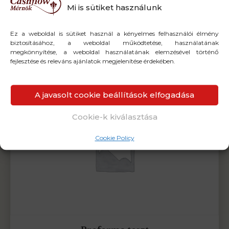
Mi is sütiket használunk
visznek
Ez a weboldal is sütiket használ a kényelmes felhasználói élmény
Nézd meg, mibe kezdtek bele
biztosításához, a weboldal működtetése, használatának
megkönnyítése, a weboldal használatának elemzésével történő
a legtöbben
fejlesztése és releváns ajánlatok megjelenítése érdekében.
A javasolt cookie beállítások elfogadása
Cookie-k kiválasztása
Cookie Policy