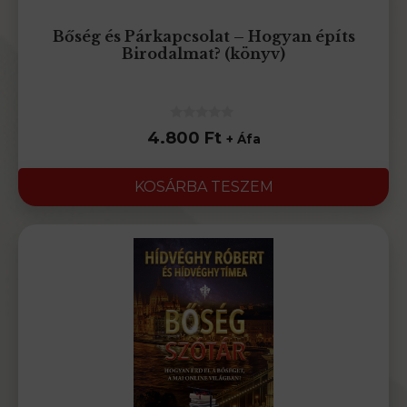
Bőség és Párkapcsolat – Hogyan építs
Birodalmat? (könyv)
0
4.800
Ft
+ Áfa
az
5-
ből
KOSÁRBA TESZEM