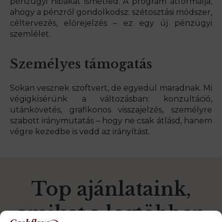
pénzügyi hibákat ismétled. A program átformálja,
ahogy a pénzről gondolkodsz: szétosztási módszer,
céltervezés, előrejelzés – ez egy új pénzügyi
szemlélet.
Személyes támogatás
Sokan vesznek szoftvert, de egyedül maradnak. Mi
végigkísérünk a változásban: konzultáció,
utánkövetés, grafikonos visszajelzés, személyre
szabott iránymutatás – hogy ne csak átlásd, hanem
végre kezedbe is vedd az irányítást.
Top ajánlataink,
amiket a legtöbben