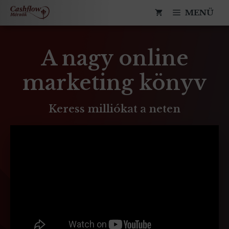
Kilépés
TÖLTSD LE
MENÜ
a
ugyfelszolgalat@cashflow-
A
tartalomba
mernok.hu
CASHFLOW
ATLASZT
A nagy online
marketing könyv
Keress milliókat a neten