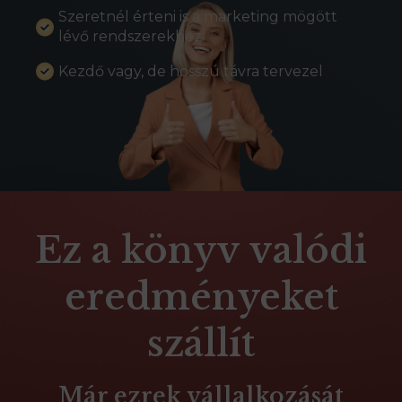
Szeretnél érteni is a marketing mögött
lévő rendszerekhez
Kezdő vagy, de hosszú távra tervezel
Ez a könyv valódi
eredményeket
szállít
Már ezrek vállalkozását