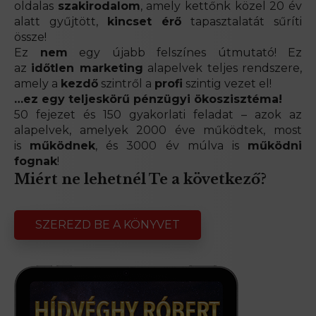
oldalas
szakirodalom
, amely kettőnk közel 20 év
alatt gyűjtött,
kincset érő
tapasztalatát sűríti
össze!
Ez
nem
egy újabb felszínes útmutató! Ez
az
időtlen marketing
alapelvek teljes rendszere,
amely a
kezdő
szintről a
profi
szintig vezet el!
…ez egy teljeskörű pénzügyi ökoszisztéma!
50 fejezet és 150 gyakorlati feladat – azok az
alapelvek, amelyek 2000 éve működtek, most
is
működnek
, és 3000 év múlva is
működni
fognak
!
Miért ne lehetnél Te a következő?
SZEREZD BE A KÖNYVET