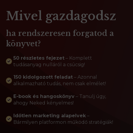
Mivel gazdagodsz
ha rendszeresen forgatod a
könyvet?
50 részletes fejezet
– Komplett
tudásanyag nulláról a csúcsig!
150 kidolgozott feladat
– Azonnal
alkalmazható tudás, nem csak elmélet!
E-book és hangoskönyv
– Tanulj úgy,
ahogy Neked kényelmes!
Időtlen marketing alapelvek
–
Bármilyen platformon működő stratégiák!