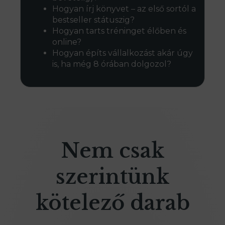
Hogyan írj könyvet – az első sortól a
bestseller státuszig?
Hogyan tarts tréninget élőben és
online?
Hogyan építs vállalkozást akár úgy
is, ha még 8 órában dolgozol?
Nem csak
szerintünk
kötelező darab