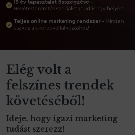
15 év tapasztalat összegzése
–
Bevételteremtés specialista tudás egy helyen!
Teljes online marketing rendszer
– Minden
eszköz a sikeres vállalkozáshoz!
Elég volt a
felszínes trendek
követéséből!
Ideje, hogy igazi marketing
tudást szerezz!