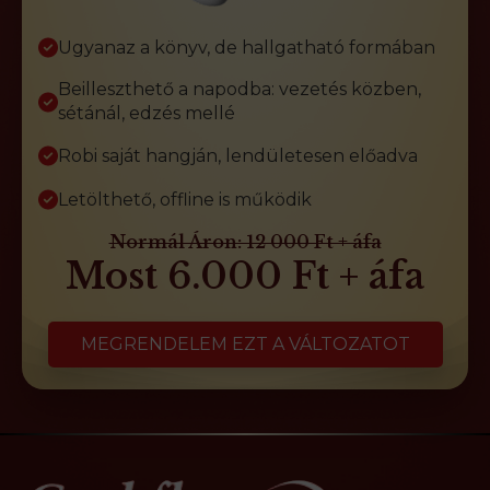
Ugyanaz a könyv, de hallgatható formában
Beilleszthető a napodba: vezetés közben,
sétánál, edzés mellé
Robi saját hangján, lendületesen előadva
Letölthető, offline is működik
Normál Áron: 12 000 Ft + áfa
Most 6.000 Ft + áfa
MEGRENDELEM EZT A VÁLTOZATOT