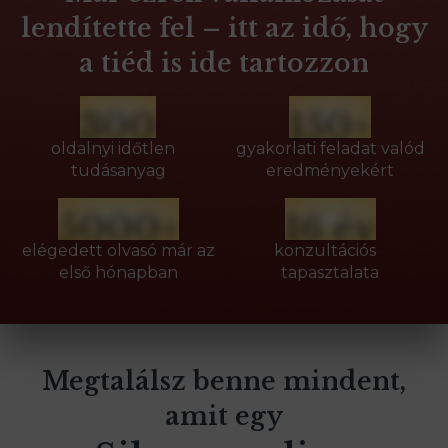
lendítette fel – itt az idő, hogy
a tiéd is ide tartozzon
300
150+
oldalnyi időtlen
gyakorlati feladat valód
tudásanyag
eredményekért
5000+
16 év
elégedett olvasó már az
konzultációs
első hónapban
tapasztalata
Megtalálsz benne mindent,
amit egy