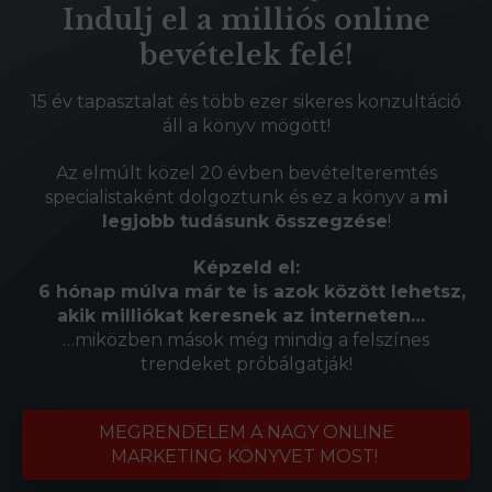
Indulj el a milliós online
bevételek felé!
15 év tapasztalat és több ezer sikeres konzultáció
áll a könyv mögött!
Az elmúlt közel 20 évben bevételteremtés
specialistaként dolgoztunk és ez a könyv a
mi
legjobb tudásunk összegzése
!
Képzeld el:
6 hónap múlva már te is azok között lehetsz,
akik milliókat keresnek az interneten…
…miközben mások még mindig a felszínes
trendeket próbálgatják!
MEGRENDELEM A NAGY ONLINE
MARKETING KÖNYVET MOST!