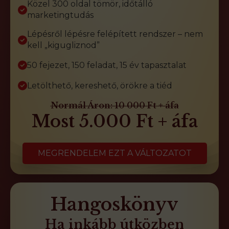
Közel 300 oldal tömör, időtálló
marketingtudás
Lépésről lépésre felépített rendszer – nem
kell „kigugliznod”
50 fejezet, 150 feladat, 15 év tapasztalat
Letölthető, kereshető, örökre a tiéd
Normál Áron: 10 000 Ft + áfa
Most 5.000 Ft + áfa
MEGRENDELEM EZT A VÁLTOZATOT
Hangoskönyv
Ha inkább útközben