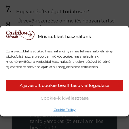
7.
Hogyan építs céget tudatosan?
Új vevők szerzése online (és hogyan tartsd
8.
meg őket).
Mi is sütiket használunk
Honlapépítés, ami nem csak szép, hanem
9.
pénzt is termel.
Ez a weboldal is sütiket használ a kényelmes felhasználói élmény
Hírlevél lista építése, és hogyan keress vele
10.
biztosításához, a weboldal működtetése, használatának
pénzt.
megkönnyítése, a weboldal használatának elemzésével történő
fejlesztése és releváns ajánlatok megjelenítése érdekében.
És személyes kedvenceink:
A javasolt cookie beállítások elfogadása
Hogyan legyenek ütős
Cookie-k kiválasztása
termékötleteid – és hogyan
valósítsd meg őket?
Cookie Policy
Hogyan csinálj online
tanfolyamokat (ötlettől a milliós
bevételig)?