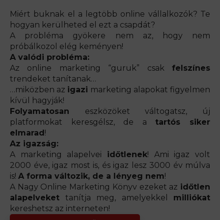
Miért buknak el a legtöbb online vállalkozók? Te
hogyan kerülheted el ezt a csapdát?
A probléma gyökere nem az, hogy nem
próbálkozol elég keményen!
A valódi probléma:
Az online marketing “guruk” csak
felszínes
trendeket tanítanak…
…miközben az
igazi
marketing alapokat figyelmen
kívül hagyják!
Folyamatosan
eszközöket váltogatsz, új
platformokat keresgélsz, de a
tartós siker
elmarad
!
Az igazság:
A marketing alapelvei
időtlenek
! Ami igaz volt
2000 éve, igaz most is, és igaz lesz 3000 év múlva
is!
A forma változik, de a lényeg nem
!
A Nagy Online Marketing Könyv ezeket az
időtlen
alapelveket
tanítja meg, amelyekkel
milliókat
kereshetsz az interneten!