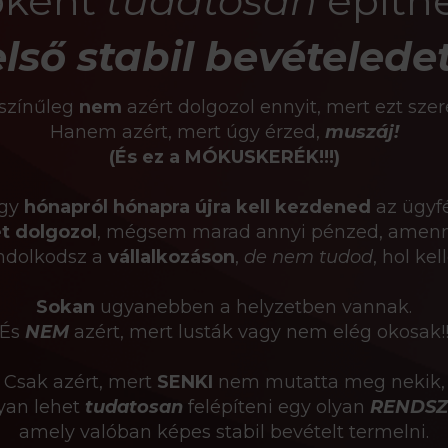
óként
tudatosan
építhe
első stabil bevételedet
színűleg
nem
azért dolgozol ennyit, mert ezt szer
Hanem azért, mert úgy érzed,
muszáj!
(És ez a MÓKUSKERÉK!!!)
ogy
hónapról hónapra újra kell kezdened
az ügyfé
t dolgozol
, mégsem marad annyi pénzed, amennyi
ndolkodsz a
vállalkozáson
,
de nem tudod
, hol ke
Sokan
ugyanebben a helyzetben vannak.
És
NEM
azért, mert lusták vagy nem elég okosak!
Csak azért, mert
SENKI
nem mutatta meg nekik,
yan lehet
tudatosan
felépíteni egy olyan
RENDSZ
amely valóban képes stabil bevételt termelni.