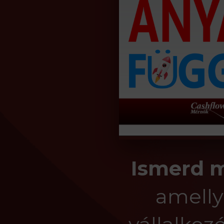
Ismerd 
amelly