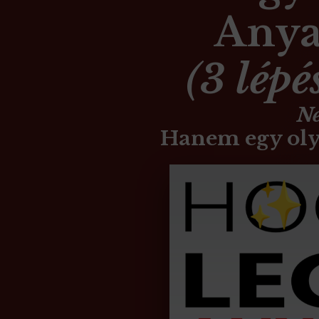
Anya
(
3 lépé
N
Hanem egy oly