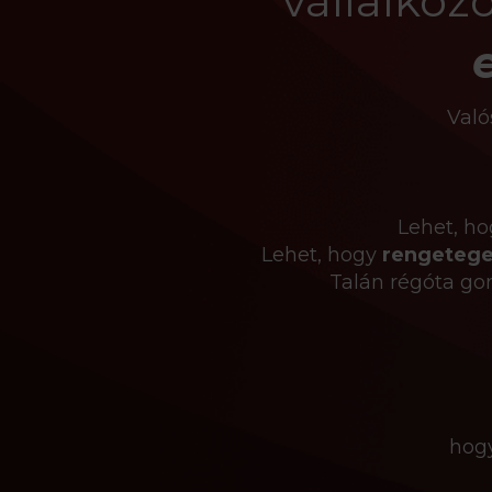
vállalkoz
Való
Lehet, h
Lehet, hogy
rengetege
Talán régóta go
hog