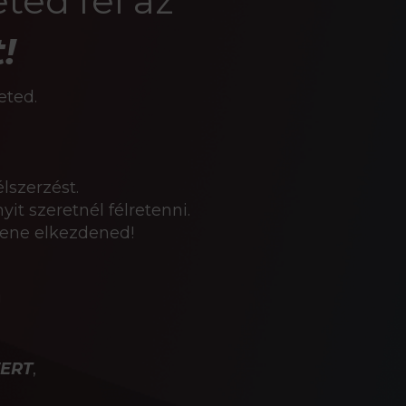
ted fel az
!
eted.
lszerzést.
t szeretnél félretenni.
llene elkezdened!
!
ERT
,