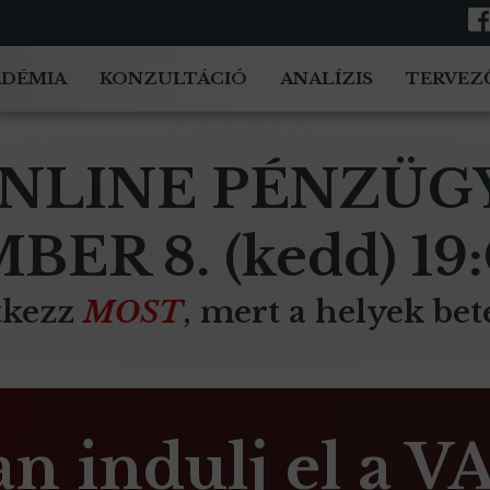
ADÉMIA
KONZULTÁCIÓ
ANALÍZIS
TERVEZ
NLINE PÉNZÜG
ER 8. (kedd) 19
tkezz
MOST
, mert a helyek bet
n indulj el a 