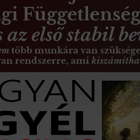
gi Függetlenség 
s az első stabil be
em
több munkára van szüksége
an rendszerre, ami
kiszámíth