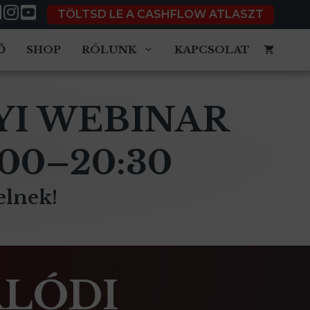
TÖLTSD LE A CASHFLOW ATLASZT
Ő
SHOP
RÓLUNK
KAPCSOLAT
YI WEBINAR
:00–20:30
elnek!
VALÓDI