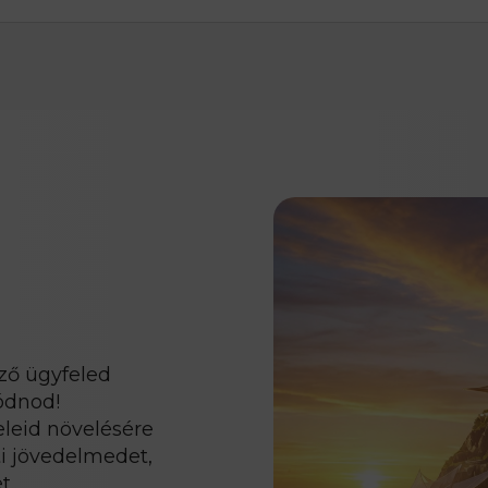
ező ügyfeled
ódnod!
leid növelésére
i jövedelmedet,
..