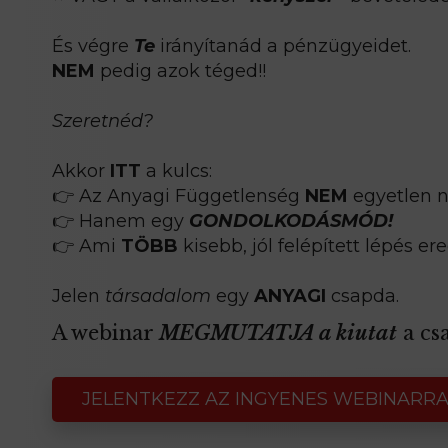
És végre
Te
irányítanád a pénzügyeidet.
NEM
pedig azok téged!!
Szeretnéd?
Akkor
ITT
a kulcs:
👉 Az Anyagi Függetlenség
NEM
egyetlen n
👉 Hanem egy
GONDOLKODÁSMÓD!
👉 Ami
TÖBB
kisebb, jól felépített lépés e
Jelen
társadalom
egy
ANYAGI
csapda.
A webinar
MEGMUTATJA a kiutat
a cs
JELENTKEZZ AZ INGYENES WEBINARRA