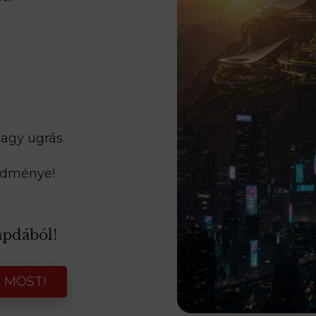
agy ugrás.
redménye!
apdából!
 MOST!