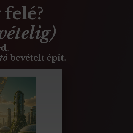
felé?
vételig
)
d.
ató
bevételt épít.