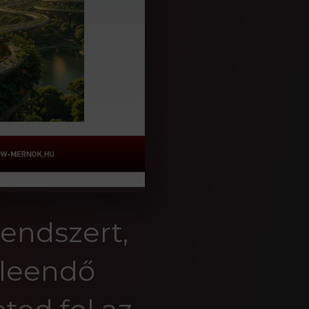
rendszert,
 leendő