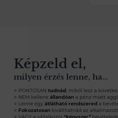
Képzeld el,
milyen érzés lenne, ha…
⭐ PONTOSAN
tudnád
, miből lesz a követk
⭐ NEM kellene
állandóan
a pénz miatt agg
⭐ Lenne egy
átlátható rendszered
a bevéte
⭐
Fokozatosan
kiválthatnád az alkalmazott
⭐ VAGY a vállalkozói
“kényszer”
bevételedet