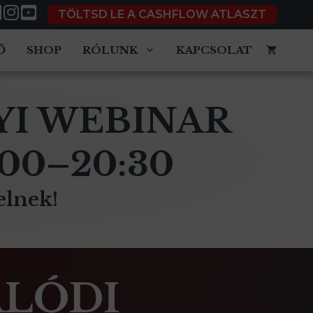
TÖLTSD LE A CASHFLOW ATLASZT
Ő
SHOP
RÓLUNK
KAPCSOLAT
YI WEBINAR
:00–20:30
elnek!
VALÓDI