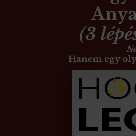
Anya
(
3 lépé
N
Hanem egy oly