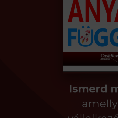
Ismerd 
amelly