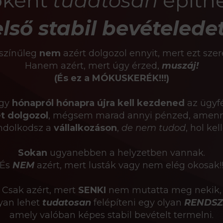
óként
tudatosan
építhe
első stabil bevételedet
színűleg
nem
azért dolgozol ennyit, mert ezt szer
Hanem azért, mert úgy érzed,
muszáj!
(És ez a MÓKUSKERÉK!!!)
ogy
hónapról hónapra újra kell kezdened
az ügyfé
t dolgozol
, mégsem marad annyi pénzed, amennyi
ndolkodsz a
vállalkozáson
,
de nem tudod
, hol ke
Sokan
ugyanebben a helyzetben vannak.
És
NEM
azért, mert lusták vagy nem elég okosak!
Csak azért, mert
SENKI
nem mutatta meg nekik,
yan lehet
tudatosan
felépíteni egy olyan
RENDSZ
amely valóban képes stabil bevételt termelni.