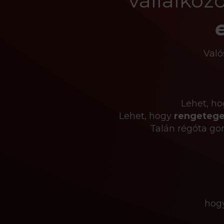
vállalkoz
Való
Lehet, h
Lehet, hogy
rengetege
Talán régóta go
hog