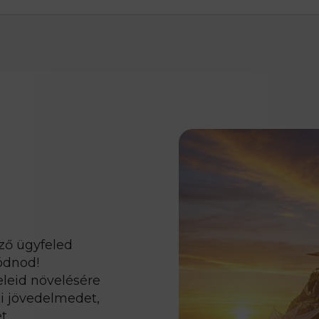
ező ügyfeled
ódnod!
leid növelésére
i jövedelmedet,
..