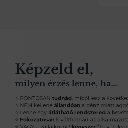
Képzeld el,
milyen érzés lenne, ha…
⭐ PONTOSAN
tudnád
, miből lesz a követk
⭐ NEM kellene
állandóan
a pénz miatt agg
⭐ Lenne egy
átlátható rendszered
a bevéte
⭐
Fokozatosan
kiválthatnád az alkalmazott
⭐ VAGY a vállalkozói
“kényszer”
bevételedet