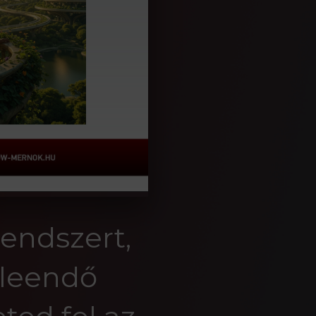
rendszert,
 leendő