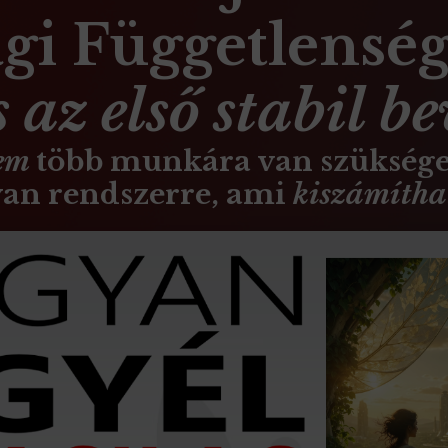
gi Függetlenség 
s az első stabil be
em
több munkára van szüksége
an rendszerre, ami
kiszámíth