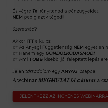
És végre
Te
irányítanád a pénzügyeidet.
NEM
pedig azok téged!!
Szeretnéd?
Akkor
ITT
a kulcs:
👉 Az Anyagi Függetlenség
NEM
egyetlen n
👉 Hanem egy
GONDOLKODÁSMÓD!
👉 Ami
TÖBB
kisebb, jól felépített lépés e
Jelen
társadalom
egy
ANYAGI
csapda.
A webinar
MEGMUTATJA a kiutat
a cs
JELENTKEZZ AZ INGYENES WEBINARRA