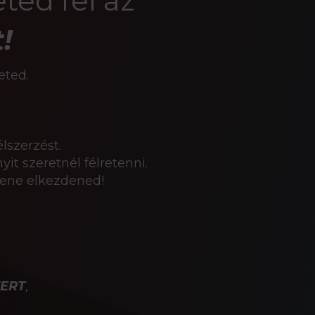
ted fel az
!
eted.
lszerzést.
t szeretnél félretenni.
llene elkezdened!
!
ERT
,