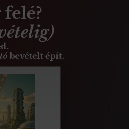
felé?
vételig
)
d.
ató
bevételt épít.