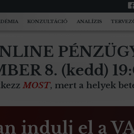
ADÉMIA
KONZULTÁCIÓ
ANALÍZIS
TERVEZ
NLINE PÉNZÜG
ER 8. (kedd) 19
tkezz
MOST
, mert a helyek bet
n indulj el a 