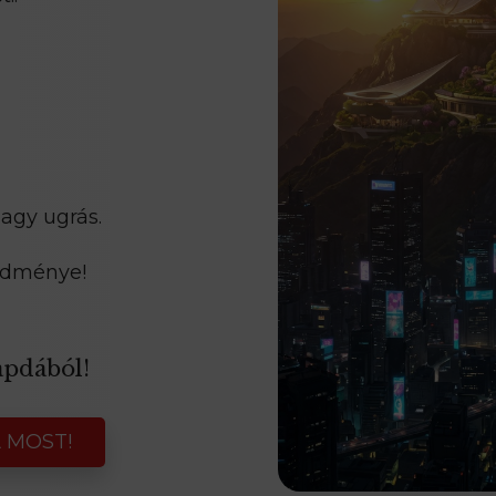
agy ugrás.
redménye!
apdából!
 MOST!