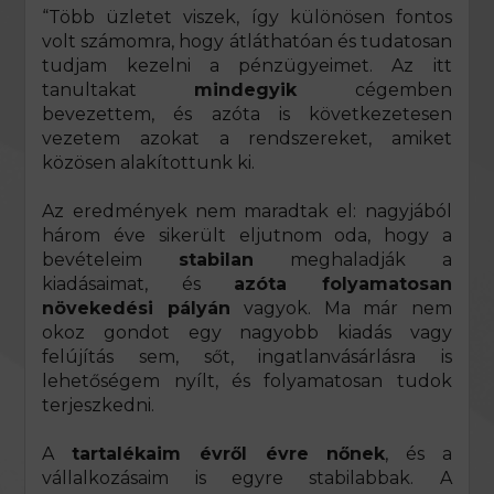
“Több üzletet viszek, így különösen fontos
volt számomra, hogy átláthatóan és tudatosan
tudjam kezelni a pénzügyeimet. Az itt
tanultakat
mindegyik
cégemben
bevezettem, és azóta is következetesen
vezetem azokat a rendszereket, amiket
közösen alakítottunk ki.
Az eredmények nem maradtak el: nagyjából
három éve sikerült eljutnom oda, hogy a
bevételeim
stabilan
meghaladják a
kiadásaimat, és
azóta folyamatosan
növekedési pályán
vagyok. Ma már nem
okoz gondot egy nagyobb kiadás vagy
felújítás sem, sőt, ingatlanvásárlásra is
lehetőségem nyílt, és folyamatosan tudok
terjeszkedni.
A
tartalékaim évről évre nőnek
, és a
vállalkozásaim is egyre stabilabbak. A