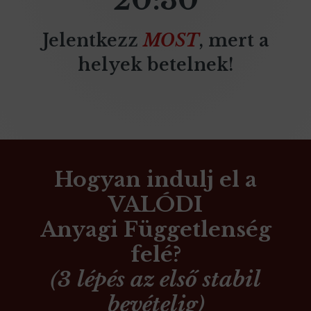
20:30
Jelentkezz
MOST
, mert a
helyek betelnek!
Hogyan indulj el a
VALÓDI
Anyagi Függetlenség
felé?
(
3 lépés az első stabil
bevételig
)