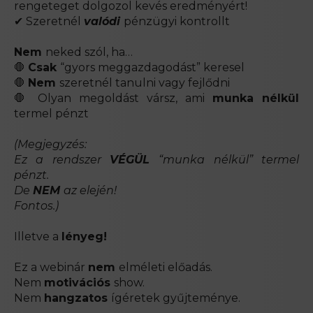
rengeteget dolgozol kevés eredményért!
✔ Szeretnél
valódi
pénzügyi kontrollt
Nem
neked szól, ha…
🛑
Csak
“gyors meggazdagodást” keresel
🛑
Nem
szeretnél tanulni vagy fejlődni
🛑 Olyan megoldást vársz, ami
munka nélkül
termel pénzt
(Megjegyzés:
Ez a rendszer
VÉGÜL
“munka nélkül” termel
pénzt.
De
NEM
az elején!
Fontos.)
Illetve a
lényeg!
Ez a webinár
nem
elméleti előadás.
Nem
motivációs
show.
Nem
hangzatos
ígéretek gyűjteménye.