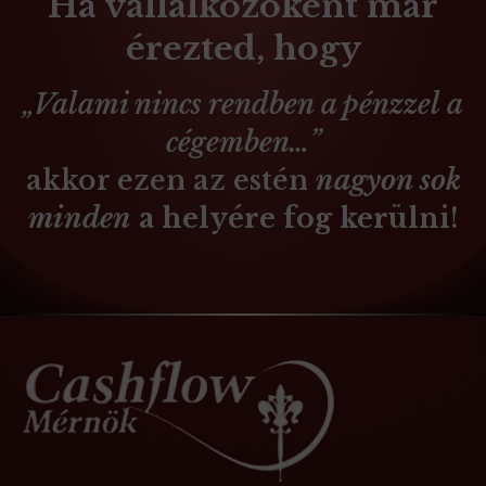
Ha vállalkozóként már
érezted, hogy
„Valami nincs rendben a pénzzel a
cégemben…”
akkor ezen az estén
nagyon sok
minden
a helyére fog kerülni
!