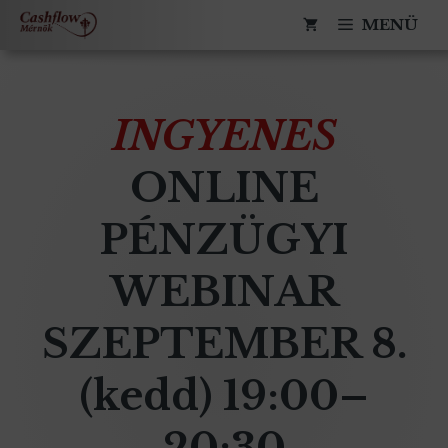
Kilépés
TÖLTSD LE
MENÜ
a
ugyfelszolgalat@cashflow-
A
tartalomba
mernok.hu
CASHFLOW
ATLASZT
INGYENES
ONLINE
PÉNZÜGYI
WEBINAR
SZEPTEMBER 8.
(kedd) 19:00–