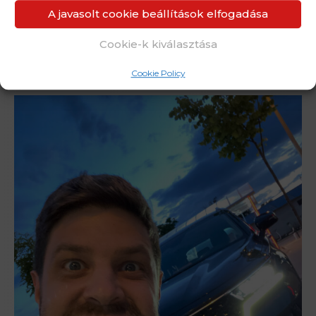
A javasolt cookie beállítások elfogadása
👉 REGISZTRÁLJ MOST (INGYENES)
Cookie-k kiválasztása
Cookie Policy