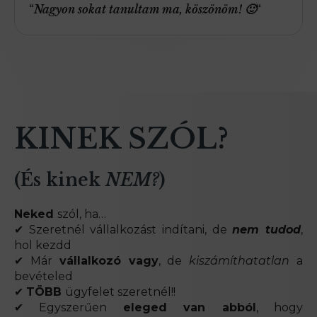
“
Nagyon sokat tanultam ma, köszönöm! 🙂
“
KINEK SZÓL?
(És kinek
NEM?
)
Neked
szól, ha…
✔ Szeretnél vállalkozást indítani, de
nem tudod
,
hol kezdd
✔ Már
vállalkozó vagy
, de
kiszámíthatatlan
a
bevételed
✔
TÖBB
ügyfelet szeretnél!!
✔ Egyszerűen
eleged van abból
, hogy