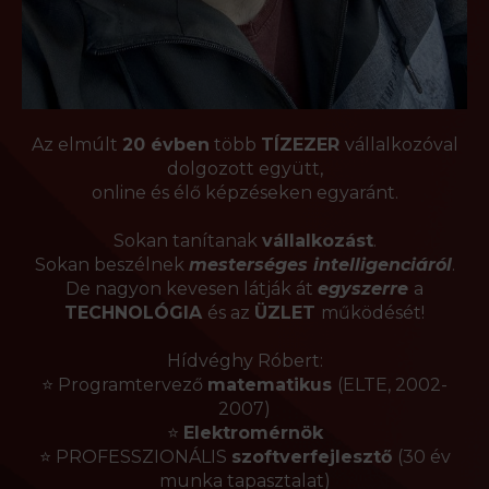
Az elmúlt
20 évben
több
TÍZEZER
vállalkozóval
dolgozott együtt,
online és élő képzéseken egyaránt.
Sokan tanítanak
vállalkozást
.
Sokan beszélnek
mesterséges intelligenciáról
.
De nagyon kevesen látják át
egyszerre
a
TECHNOLÓGIA
és az
ÜZLET
működését!
Hídvéghy Róbert:
⭐ Programtervező
matematikus
(ELTE, 2002-
2007)
⭐
Elektromérnök
⭐ PROFESSZIONÁLIS
szoftverfejlesztő
(30 év
munka tapasztalat)