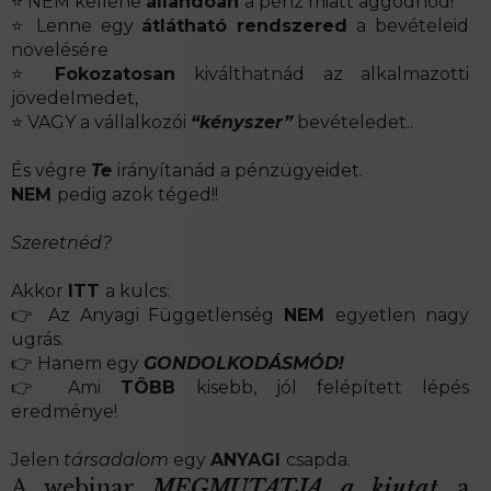
⭐ NEM kellene
állandóan
a pénz miatt aggódnod!
⭐ Lenne egy
átlátható rendszered
a bevételeid
növelésére
⭐
Fokozatosan
kiválthatnád az alkalmazotti
jövedelmedet,
⭐ VAGY a vállalkozói
“kényszer”
bevételedet..
És végre
Te
irányítanád a pénzügyeidet.
NEM
pedig azok téged!!
Szeretnéd?
Akkor
ITT
a kulcs:
👉 Az Anyagi Függetlenség
NEM
egyetlen nagy
ugrás.
👉 Hanem egy
GONDOLKODÁSMÓD!
👉 Ami
TÖBB
kisebb, jól felépített lépés
eredménye!
Jelen
társadalom
egy
ANYAGI
csapda.
A webinar
MEGMUTATJA a kiutat
a