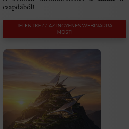
csapdából!
JELENTKEZZ AZ INGYENES WEBINARRA
MOST!