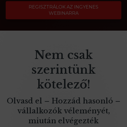
REGISZTRÁLOK AZ INGYENES
WEBINARRA
Nem csak
szerintünk
kötelező!
Olvasd el – Hozzád hasonló –
vállalkozók véleményét,
miután elvégezték