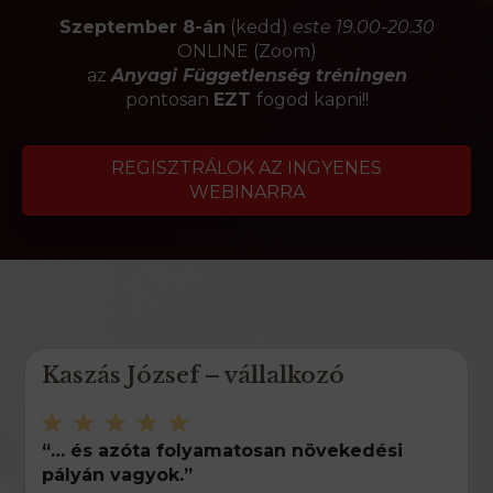
Szeptember 8-án
(kedd)
este 19.00-20.30
ONLINE (Zoom)
az
Anyagi Függetlenség tréningen
pontosan
EZT
fogod kapni!!
REGISZTRÁLOK AZ INGYENES
WEBINARRA
Kaszás József – vállalkozó
“… és
azóta folyamatosan növekedési
pályán
vagyok.”