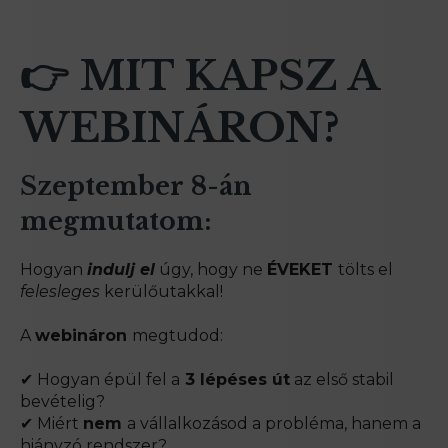
👉
MIT KAPSZ A
WEBINÁRON?
Szeptember 8-án
megmutatom:
Hogyan
indulj el
úgy, hogy ne
ÉVEKET
tölts el
felesleges
kerülőutakkal!
A
webináron
megtudod:
✔ Hogyan épül fel a
3 lépéses út
az első stabil
bevételig?
✔ Miért
nem
a vállalkozásod a probléma, hanem a
hiányzó rendszer?