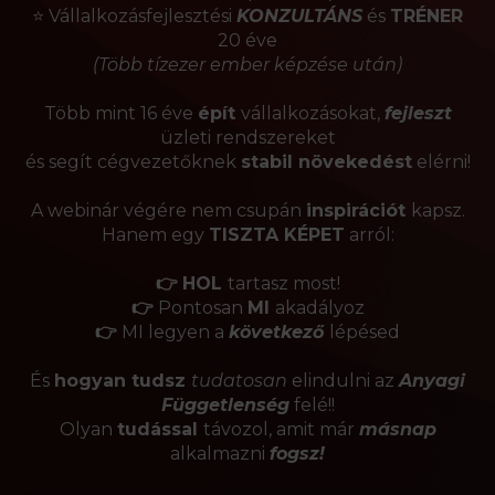
⭐ Vállalkozásfejlesztési
KONZULTÁNS
és
TRÉNER
20 éve
(Több tízezer ember képzése után)
Több mint 16 éve
épít
vállalkozásokat,
fejleszt
üzleti rendszereket
és segít cégvezetőknek
stabil növekedést
elérni!
A webinár végére nem csupán
inspirációt
kapsz.
Hanem egy
TISZTA KÉPET
arról:
👉
HOL
tartasz most!
👉
Pontosan
MI
akadályoz
👉
MI legyen a
következő
lépésed
És
hogyan tudsz
tudatosan
elindulni az
Anyagi
Függetlenség
felé!!
Olyan
tudással
távozol, amit már
másnap
alkalmazni
fogsz!