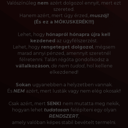
Valószínűleg
nem
azért dolgozol ennyit, mert ezt
szereted.
Hanem azért, mert úgy érzed,
muszáj!
(És ez a MÓKUSKERÉK!!!)
Lehet, hogy
hónapról hónapra újra kell
kezdened
az ügyfélszerzést.
Lehet, hogy
rengeteget dolgozol
, mégsem
marad annyi pénzed, amennyit szeretnél
félretenni. Talán régóta gondolkodsz a
vállalkozáson
,
de nem tudod
, hol kellene
elkezdened!
Sokan
ugyanebben a helyzetben vannak.
És
NEM
azért, mert lusták vagy nem elég okosak!!
Csak azért, mert
SENKI
nem mutatta meg nekik,
hogyan lehet
tudatosan
felépíteni egy olyan
RENDSZERT
,
amely valóban képes stabil bevételt termelni.