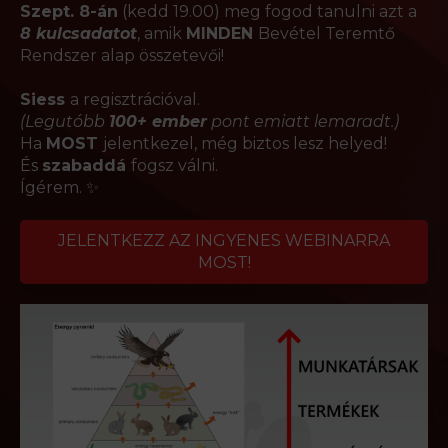
Szept. 8-án
(kedd 19.00) meg fogod tanulni azt a
8 kulcsadatot
, amik
MINDEN
Bevétel Teremtő
Rendszer alap összetevői!
Siess
a regisztrációval.
(Legutóbb
100+ ember
pont emiatt lemaradt.)
Ha
MOST
jelentkezel, még biztos lesz helyed!
És
szabaddá
fogsz válni.
Ígérem. ✨
JELENTKEZZ AZ INGYENES WEBINARRA
MOST!