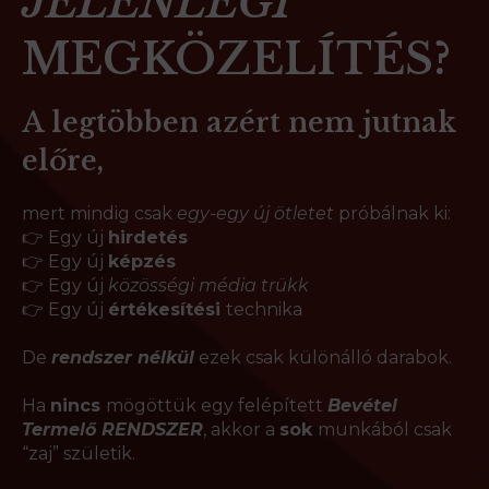
JELENLEGI
MEGKÖZELÍTÉS?
A legtöbben azért nem jutnak
előre,
mert mindig csak
egy-egy új ötletet
próbálnak ki:
👉 Egy új
hirdetés
👉 Egy új
képzés
👉 Egy új
közösségi média trükk
👉 Egy új
értékesítési
technika
De
rendszer nélkül
ezek csak különálló darabok.
Ha
nincs
mögöttük egy felépített
Bevétel
Termelő RENDSZER
, akkor a
sok
munkából csak
“zaj” születik.