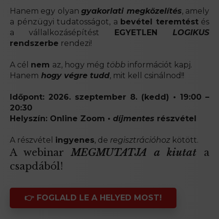
Hanem egy olyan
gyakorlati megközelítés
, amely
a pénzügyi tudatosságot, a
bevétel teremtést
és
a vállalkozásépítést
EGYETLEN
LOGIKUS
rendszerbe
rendezi!
A cél
nem
az, hogy még
több
információt kapj.
Hanem
hogy végre tudd
, mit kell csinálnod!!
Időpont: 2026. szeptember 8. (kedd) • 19:00 –
20:30
Helyszín: Online Zoom •
díjmentes
részvétel
A részvétel
ingyenes
, de
regisztrációhoz
kötött.
A webinar
MEGMUTATJA a kiutat
a
csapdából!
👉 FOGLALD LE A HELYED MOST!